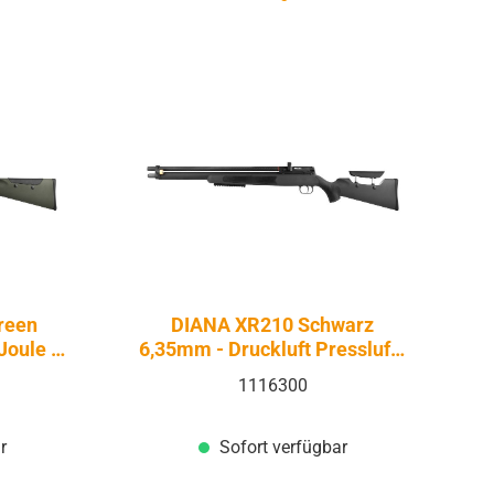
reen
DIANA XR210 Schwarz
Joule -
6,35mm - Druckluft Pressluft |
| PCP
PCP
1116300
r
Sofort verfügbar