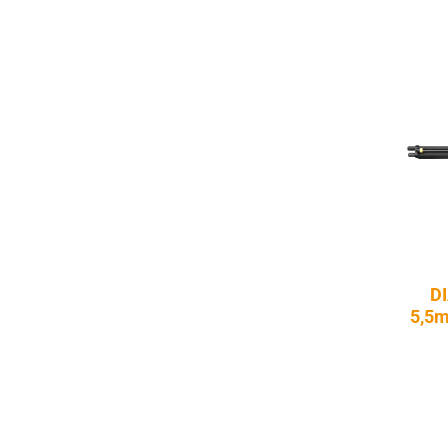
D
5,5m
Dr