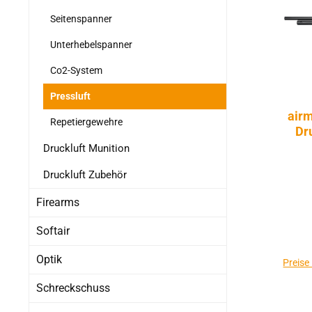
Seitenspanner
Unterhebelspanner
Co2-System
Pressluft
air
Repetiergewehre
Dr
Druckluft Munition
Druckluft Zubehör
Firearms
Softair
Optik
Preise
Schreckschuss