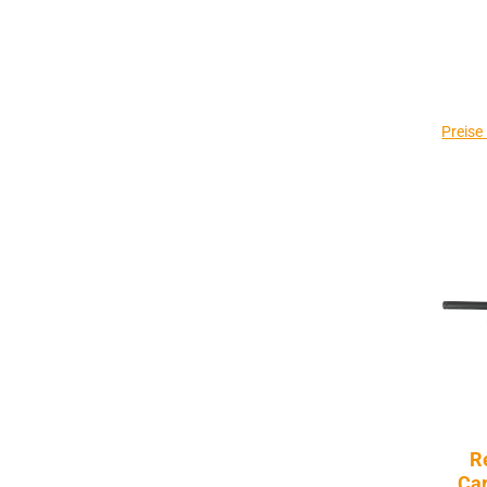
Preise
R
Car