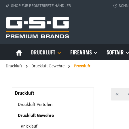
SHOP FÜR REGISTRIERTE HÄNDLER
SCHN
 Hauptinhalt springen
Zur Suche springen
Zur Hauptnavigation springen
DRUCKLUFT
FIREARMS
SOFTAIR
Druckluft
Druckluft Gewehre
Pressluft
Druckluft
Druckluft Pistolen
Druckluft Gewehre
Knicklauf