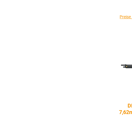
Preise
D
7,62m