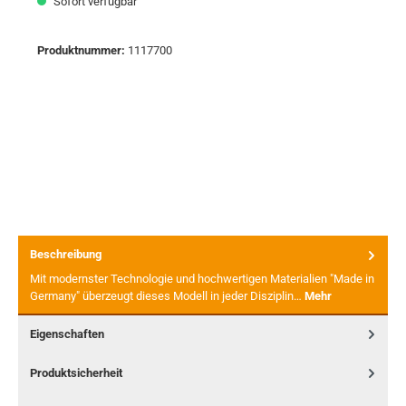
Sofort verfügbar
Produktnummer:
1117700
Beschreibung
Mit modernster Technologie und hochwertigen Materialien "Made in
Germany" überzeugt dieses Modell in jeder Disziplin…
Mehr
Eigenschaften
Produktsicherheit