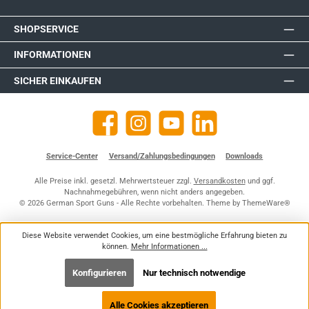
SHOPSERVICE
INFORMATIONEN
SICHER EINKAUFEN
Facebook
Instagram
YouTube
https://de.linkedin.com/company
Service-Center
Versand/Zahlungsbedingungen
Downloads
Alle Preise inkl. gesetzl. Mehrwertsteuer zzgl.
Versandkosten
und ggf.
Nachnahmegebühren, wenn nicht anders angegeben.
© 2026 German Sport Guns - Alle Rechte vorbehalten. Theme by
ThemeWare®
Diese Website verwendet Cookies, um eine bestmögliche Erfahrung bieten zu
können.
Mehr Informationen ...
Konfigurieren
Nur technisch notwendige
Alle Cookies akzeptieren