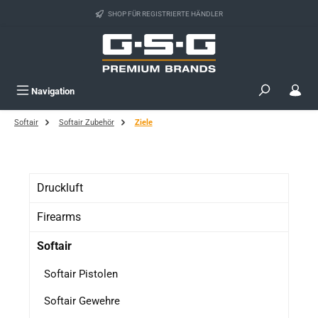
Zum Hauptinhalt springen
SHOP FÜR REGISTRIERTE HÄNDLER
Navigation
Softair
Softair Zubehör
Ziele
Druckluft
Firearms
Softair
Softair Pistolen
Softair Gewehre