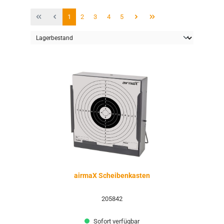
Seite
Seite
Seite
Seite
Seite
1
2
3
4
5
airmaX Scheibenkasten
205842
Sofort verfügbar