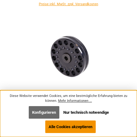
Preise inkl. MwSt. zzgl. Versandkosten
DIANA P1000 / P1000 Evo2 Trommelmagazin
Diese Website verwendet Cookies, um eine bestmögliche Erfahrung bieten zu
14 Schuss 4,5mm - Druckluft Pressluft | PCP
können.
Mehr Informationen ...
30882600
Konfigurieren
Nur technisch notwendige
Sofort verfügbar
Alle Cookies akzeptieren