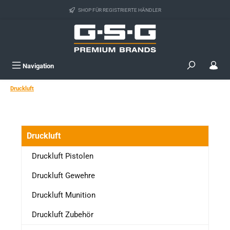
Zum Hauptinhalt springen
SHOP FÜR REGISTRIERTE HÄNDLER
Navigation
Druckluft
Druckluft
Druckluft Pistolen
Druckluft Gewehre
Druckluft Munition
Druckluft Zubehör