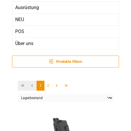
Ausrüstung
NEU
POS
Über uns
Produkte filtern
Seite
Seite
1
2