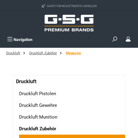
Zum Hauptinhalt springen
SHOP FÜR REGISTRIERTE HÄNDLER
Navigation
Druckluft
Druckluft Zubehör
Magazine
Druckluft
Druckluft Pistolen
Druckluft Gewehre
Druckluft Munition
Druckluft Zubehör