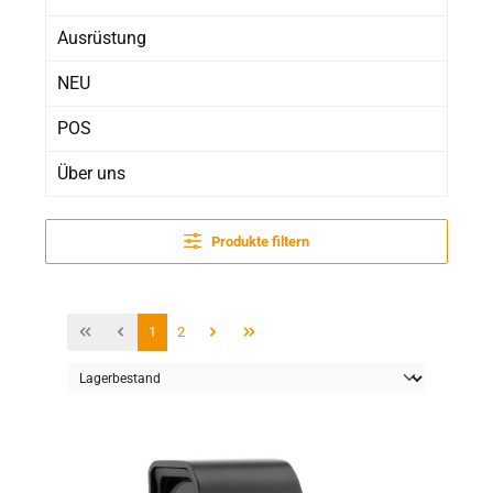
Ausrüstung
NEU
POS
Über uns
Produkte filtern
Seite
Seite
1
2