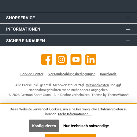
SHOPSERVICE
INFORMATIONEN
SICHER EINKAUFEN
Facebook
Instagram
YouTube
https://de.linkedin.com/company
Service-Center
Versand/Zahlungsbedingungen
Downloads
Alle Preise inkl. gesetzl. Mehrwertsteuer zzgl.
Versandkosten
und ggf.
Nachnahmegebühren, wenn nicht anders angegeben.
© 2026 German Sport Guns - Alle Rechte vorbehalten. Theme by
ThemeWare®
Diese Website verwendet Cookies, um eine bestmögliche Erfahrung bieten zu
können.
Mehr Informationen ...
Konfigurieren
Nur technisch notwendige