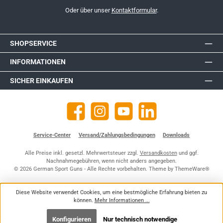
Oder über unser
Kontaktformular
.
SHOPSERVICE
INFORMATIONEN
SICHER EINKAUFEN
Facebook
Instagram
YouTube
https://de.linkedin.com/company
Service-Center
Versand/Zahlungsbedingungen
Downloads
Alle Preise inkl. gesetzl. Mehrwertsteuer zzgl.
Versandkosten
und ggf.
Nachnahmegebühren, wenn nicht anders angegeben.
© 2026 German Sport Guns - Alle Rechte vorbehalten. Theme by
ThemeWare®
Diese Website verwendet Cookies, um eine bestmögliche Erfahrung bieten zu
können.
Mehr Informationen ...
Konfigurieren
Nur technisch notwendige