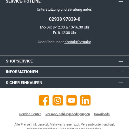
SERVICE-HOTLINE
Unterstützung und Beratung unter:
02938 97839-0
Mo-Do: 8-12.30 & 13-16.30 Uhr
Fr: 8-12.30 Uhr
Oder über unser
Kontaktformular
.
SHOPSERVICE
INFORMATIONEN
SICHER EINKAUFEN
Facebook
Instagram
YouTube
https://de.linkedin.com/company
Service-Center
Versand/Zahlungsbedingungen
Downloads
Alle Preise inkl. gesetzl. Mehrwertsteuer zzgl.
Versandkosten
und ggf.