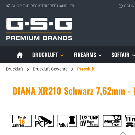
SHOP FÜR REGISTRIERTE HÄNDLER
SCHN
 Hauptinhalt springen
Zur Suche springen
Zur Hauptnavigation springen
DRUCKLUFT
FIREARMS
SOFTAIR
Druckluft
Druckluft Gewehre
Pressluft
DIANA XR210 Schwarz 7,62mm - D