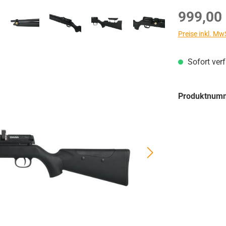
Regulärer Prei
999,00
Preise inkl. Mw
Sofort ver
Produktnum