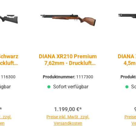
Schwarz
DIANA XR210 Premium
DIANA 
ckluft
7,62mm - Druckluft
4,5m
 PCP
Pressluft | PCP
Pre
1116300
Produktnummer:
1117300
Produk
ügbar
Sofort verfügbar
So
*
1.199,00 €*
. zzgl.
Preise inkl. MwSt. zzgl.
Preise
ten
Versandkosten
Ve