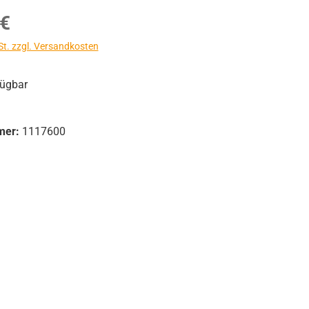
s:
 €
St. zzgl. Versandkosten
fügbar
mer:
1117600