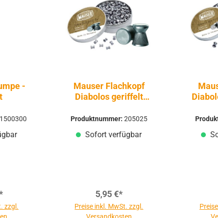
umpe -
Mauser Flachkopf
Maus
t
Diabolos geriffelt
Diabol
4,5mm 500 Stück
1500300
Produktnummer:
205025
Produ
ügbar
Sofort verfügbar
So
*
5,95 €*
. zzgl.
Preise inkl. MwSt. zzgl.
Preise
ten
Versandkosten
Ve