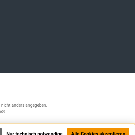
ompany/german-sport-guns-gmbh
nicht anders angegeben.
e®
Nur technisch notwendige
Alle Cookies akzeptieren