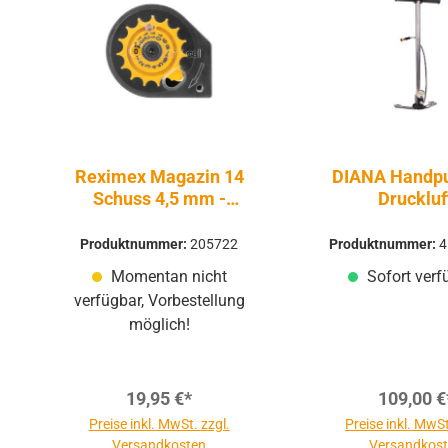
Reximex Magazin 14
DIANA Handp
Schuss 4,5 mm -
Druckluf
Druckluft PCP
Produktnummer:
205722
Produktnummer:
4
Momentan nicht
Sofort verf
verfügbar, Vorbestellung
möglich!
19,95 €*
109,00 €
Preise inkl. MwSt. zzgl.
Preise inkl. MwSt
Versandkosten
Versandkos