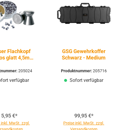
er Flachkopf
GSG Gewehrkoffer
os glatt 4,5mm
Schwarz - Medium
500 Stück
ktnummer:
205024
Produktnummer:
205716
fort verfügbar
Sofort verfügbar
5,95 €*
99,95 €*
 inkl. MwSt. zzgl.
Preise inkl. MwSt. zzgl.
rsandkosten
Versandkosten