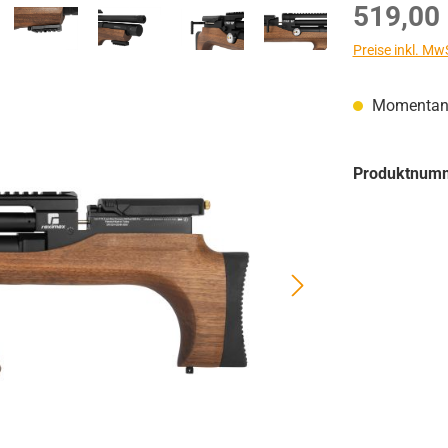
Regulärer Prei
519,00
Preise inkl. Mw
Momentan n
Produktnum