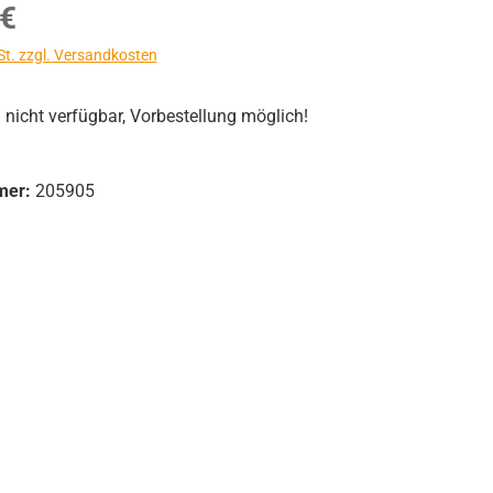
s:
 €
St. zzgl. Versandkosten
icht verfügbar, Vorbestellung möglich!
mer:
205905