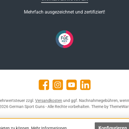
Mehrfach ausgezeichnet und zertifiziert!
Facebook
Instagram
YouTube
https://de.linkedin.com/c
 Mehrwertsteuer zzgl.
Versandkosten
und ggf. Nachnahmegebühren, wenn 
2026 German Sport Guns - Alle Rechte vorbehalten. Theme by
ThemeWar
Konfigurieren
bieten zu können.
Mehr Informationen ...