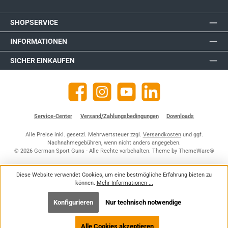
SHOPSERVICE
INFORMATIONEN
SICHER EINKAUFEN
Facebook
Instagram
YouTube
https://de.linkedin.com/company
Service-Center
Versand/Zahlungsbedingungen
Downloads
Alle Preise inkl. gesetzl. Mehrwertsteuer zzgl.
Versandkosten
und ggf.
Nachnahmegebühren, wenn nicht anders angegeben.
© 2026 German Sport Guns - Alle Rechte vorbehalten. Theme by
ThemeWare®
Diese Website verwendet Cookies, um eine bestmögliche Erfahrung bieten zu
können.
Mehr Informationen ...
Konfigurieren
Nur technisch notwendige
Alle Cookies akzeptieren