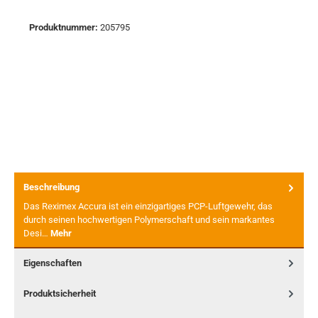
Produktnummer:
205795
Beschreibung
Das Reximex Accura ist ein einzigartiges PCP-Luftgewehr, das
durch seinen hochwertigen Polymerschaft und sein markantes
Desi…
Mehr
Eigenschaften
Produktsicherheit