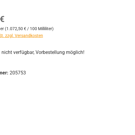
s:
 €
ter
(1.072,50 € / 100 Milliliter)
St. zzgl. Versandkosten
icht verfügbar, Vorbestellung möglich!
mer:
205753