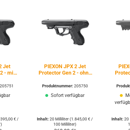
2 Jet
PIEXON JPX 2 Jet
PIEX
2 - mit
Protector Gen 2 - ohne
Protec
Laser
205751
Produktnummer:
205750
Produ
ügbar
Sofort verfügbar
Mo
verfügb
.395,00 € /
Inhalt:
20 Milliliter
(1.845,00 € /
Inhalt:
20 
r)
100 Milliliter)
1