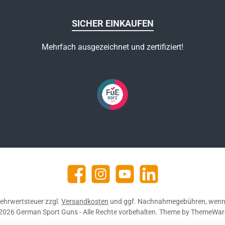
SICHER EINKAUFEN
Mehrfach ausgezeichnet und zertifiziert!
Facebook
Instagram
YouTube
https://de.linkedin.com/c
 Mehrwertsteuer zzgl.
Versandkosten
und ggf. Nachnahmegebühren, wenn 
2026 German Sport Guns - Alle Rechte vorbehalten. Theme by
ThemeWar