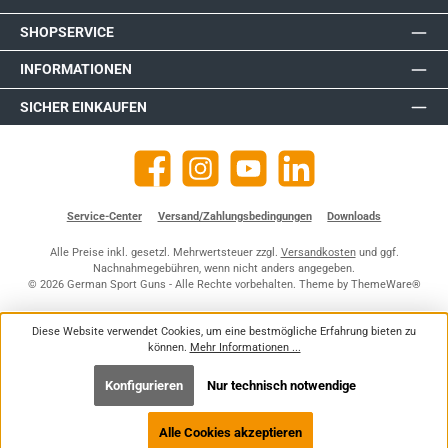
SHOPSERVICE
INFORMATIONEN
SICHER EINKAUFEN
Facebook
Instagram
YouTube
https://de.linkedin.com/company
Service-Center
Versand/Zahlungsbedingungen
Downloads
Alle Preise inkl. gesetzl. Mehrwertsteuer zzgl.
Versandkosten
und ggf.
Nachnahmegebühren, wenn nicht anders angegeben.
© 2026 German Sport Guns - Alle Rechte vorbehalten. Theme by
ThemeWare®
Diese Website verwendet Cookies, um eine bestmögliche Erfahrung bieten zu
können.
Mehr Informationen ...
Konfigurieren
Nur technisch notwendige
Alle Cookies akzeptieren