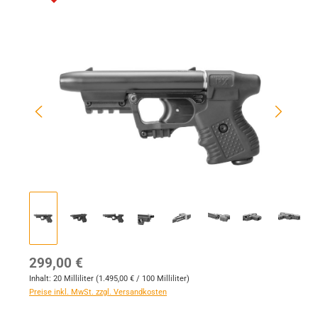
Bildergalerie überspringen
Regulärer Preis:
299,00 €
Inhalt:
20 Milliliter
(1.495,00 € / 100 Milliliter)
Preise inkl. MwSt. zzgl. Versandkosten