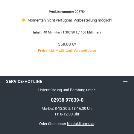
Produktnummer:
205754
Momentan nicht verfügbar, Vorbestellung möglich!
Inhalt:
40 Milliliter
(1.397,50 € / 100 Milliliter)
559,00 €*
Preise inkl. MwSt. zzgl. Versandkosten
SERVICE-HOTLINE
Unterstützung und Beratung unter:
02938 97839-0
Mo-Do: 8-12.30 & 13-16.30 Uhr
Fr: 8-12.30 Uhr
Oder über unser
Kontaktformular
.