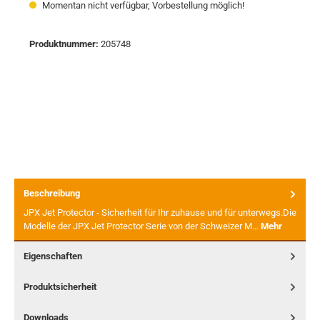
Momentan nicht verfügbar, Vorbestellung möglich!
Produktnummer:
205748
Beschreibung
JPX Jet Protector - Sicherheit für Ihr zuhause und für unterwegs.Die
Modelle der JPX Jet Protector Serie von der Schweizer M…
Mehr
Eigenschaften
Produktsicherheit
Downloads