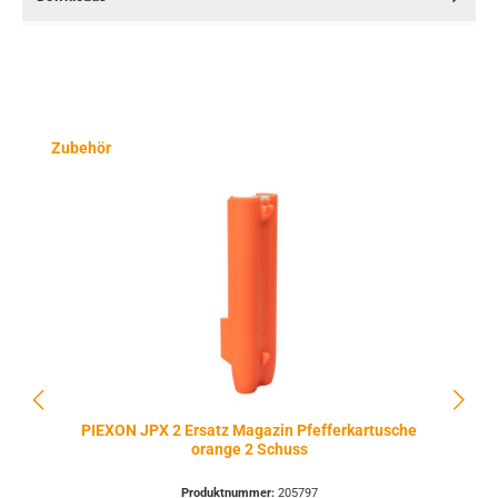
Produktgalerie überspringen
Zubehör
PIEXON JPX 2 Ersatz Magazin Pfefferkartusche
orange 2 Schuss
Produktnummer:
205797