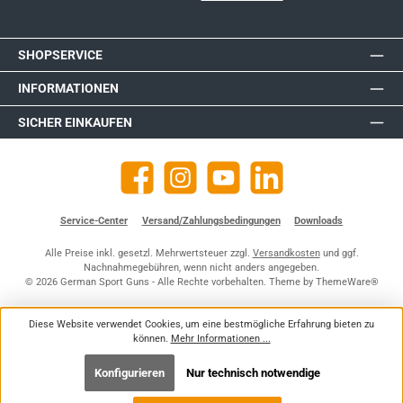
SHOPSERVICE
INFORMATIONEN
SICHER EINKAUFEN
Facebook
Instagram
YouTube
https://de.linkedin.com/company
Service-Center
Versand/Zahlungsbedingungen
Downloads
Alle Preise inkl. gesetzl. Mehrwertsteuer zzgl.
Versandkosten
und ggf.
Nachnahmegebühren, wenn nicht anders angegeben.
© 2026 German Sport Guns - Alle Rechte vorbehalten. Theme by
ThemeWare®
Diese Website verwendet Cookies, um eine bestmögliche Erfahrung bieten zu
können.
Mehr Informationen ...
Konfigurieren
Nur technisch notwendige