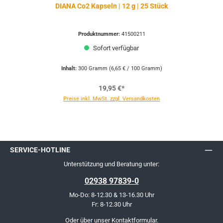
DIANA Co2 Kapseln | 12 g | 25 Stück
Produktnummer:
41500211
Sofort verfügbar
Inhalt:
300 Gramm
(6,65 € / 100 Gramm)
19,95 €*
Preise inkl. MwSt. zzgl. Versandkosten
SERVICE-HOTLINE
Unterstützung und Beratung unter:
02938 97839-0
Mo-Do: 8-12.30 & 13-16.30 Uhr
Fr: 8-12.30 Uhr
Oder über unser
Kontaktformular
.