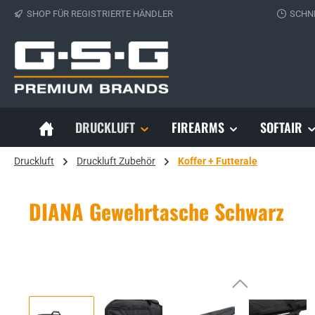
SHOP FÜR REGISTRIERTE HÄNDLER
SCHN
 Hauptinhalt springen
Zur Suche springen
Zur Hauptnavigation springen
DRUCKLUFT
FIREARMS
SOFTAIR
Druckluft
Druckluft Zubehör
Koffer + Futterale
DIANA Gewehrtasche Schwarz
Bildergalerie überspringen