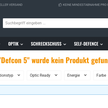
ELLER VERSAND
KEINE MINDESTABNAHME PRO
OPTIK
SCHRECKSCHUSS
SELF-DEFENCE
"Defcon 5" wurde kein Produkt gefu
tionstyp
Optic Ready
Energie
Farbe