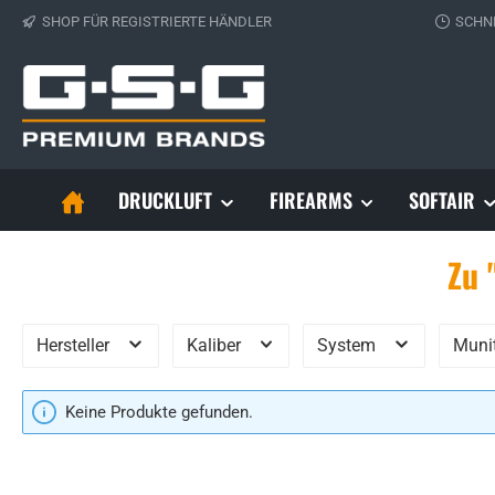
SHOP FÜR REGISTRIERTE HÄNDLER
SCHN
 Hauptinhalt springen
Zur Suche springen
Zur Hauptnavigation springen
DRUCKLUFT
FIREARMS
SOFTAIR
Zu 
Es werden 0 Produkte angezeigt.
Hersteller
Kaliber
System
Muni
Keine Produkte gefunden.