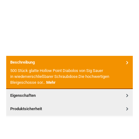
Beschreibung
500 Stück glatte Hollow Point Diabolos von Sig Sauer
in wiederverschließbarer Schraubdose.Die hochwertigen
Bleigeschosse sor…
Mehr
Eigenschaften
Produktsicherheit