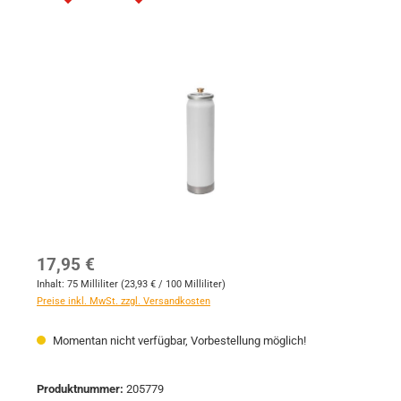
Bildergalerie überspringen
Regulärer Preis:
17,95 €
Inhalt:
75 Milliliter
(23,93 € / 100 Milliliter)
Preise inkl. MwSt. zzgl. Versandkosten
Momentan nicht verfügbar, Vorbestellung möglich!
Produktnummer:
205779