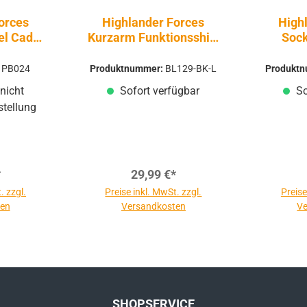
orces
Highlander Forces
High
el Cadet
Kurzarm Funktionsshirt
Sock
Herren Bamboo Base
Layer
:
PB024
Produktnummer:
BL129-BK-L
Produkt
nicht
Sofort verfügbar
So
stellung
*
29,99 €*
. zzgl.
Preise inkl. MwSt. zzgl.
Preise
ten
Versandkosten
Ve
SHOPSERVICE