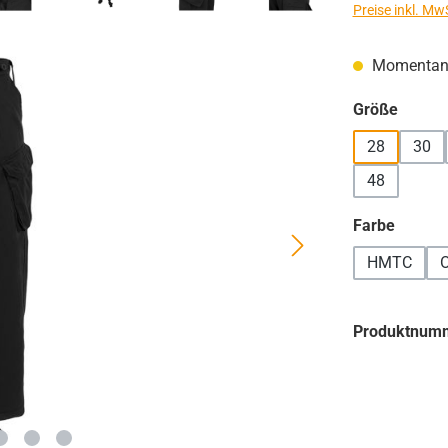
Preise inkl. Mw
Momentan n
auswä
Größe
28
30
48
auswä
Farbe
HMTC
O
Produktnum