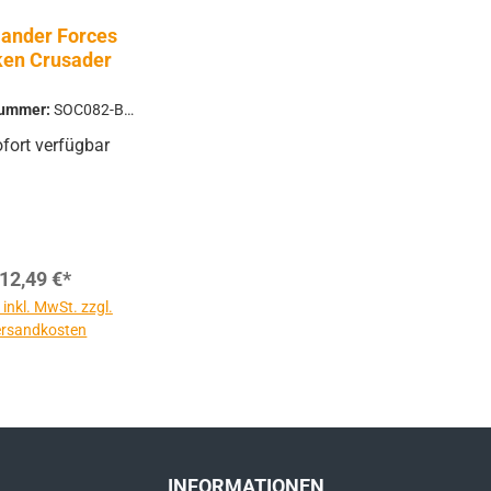
lander Forces
en Crusader
nummer:
SOC082-BK-
L
fort verfügbar
12,49 €*
 inkl. MwSt. zzgl.
rsandkosten
INFORMATIONEN