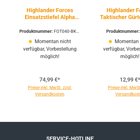
Highlander Forces
Highlander F
Einsatzstiefel Alpha
Taktischer Gürt
Boots Schwarz
95
Produktnummer:
FOT040-BK-0
Produktnummer
7
Momentan nicht
Momentan 
verfügbar, Vorbestellung
verfügbar, Vorbe
möglich!
möglich!
74,99 €*
12,99 €
Preise inkl. MwSt. zzgl.
Preise inkl. MwSt
Versandkosten
Versandkos
SERVICE-HOTLINE