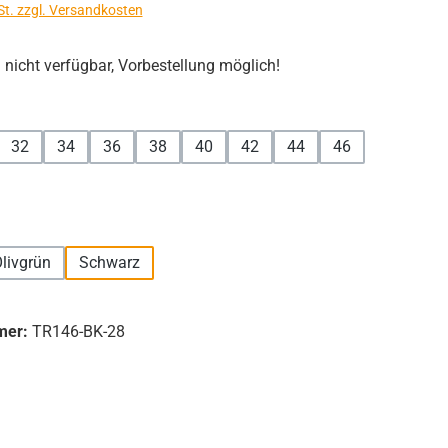
St. zzgl. Versandkosten
icht verfügbar, Vorbestellung möglich!
hlen
32
34
36
38
40
42
44
46
hlen
livgrün
Schwarz
mer:
TR146-BK-28