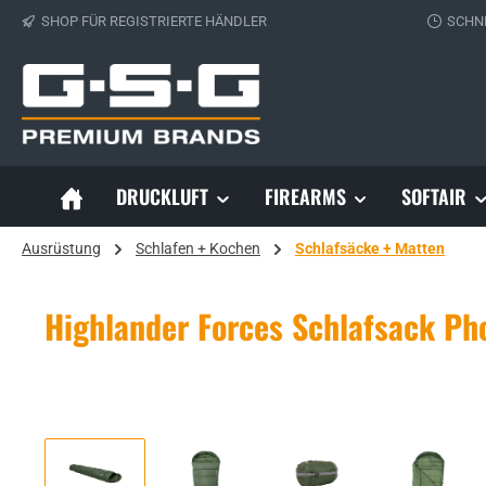
SHOP FÜR REGISTRIERTE HÄNDLER
SCHN
 Hauptinhalt springen
Zur Suche springen
Zur Hauptnavigation springen
DRUCKLUFT
FIREARMS
SOFTAIR
Ausrüstung
Schlafen + Kochen
Schlafsäcke + Matten
Highlander Forces Schlafsack Ph
Bildergalerie überspringen