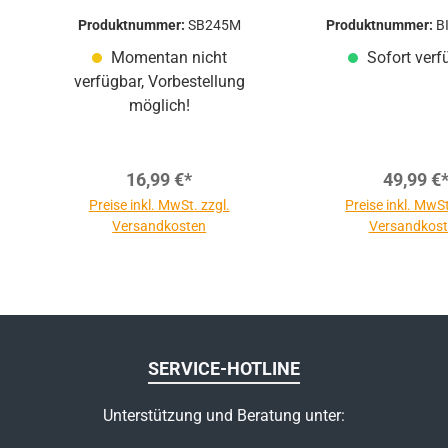
Mummy
Rip-Sto
Produktnummer:
SB245M
Produktnummer:
B
Momentan nicht
Sofort verf
verfügbar, Vorbestellung
möglich!
16,99 €*
49,99 €
Preise inkl. MwSt. zzgl.
Preise inkl. MwSt
Versandkosten
Versandkos
SERVICE-HOTLINE
Unterstützung und Beratung unter: