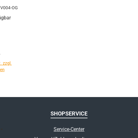
p
IV004-OG
ügbar
*
. zzgl.
ten
SHOPSERVICE
Service-Center