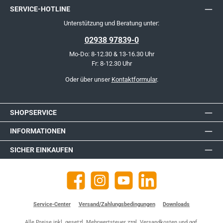
SERVICE-HOTLINE
Unterstützung und Beratung unter:
02938 97839-0
Mo-Do: 8-12.30 & 13-16.30 Uhr
Fr: 8-12.30 Uhr
Oder über unser
Kontaktformular
.
SHOPSERVICE
INFORMATIONEN
SICHER EINKAUFEN
Facebook
Instagram
YouTube
https://de.linkedin.com/company
Service-Center
Versand/Zahlungsbedingungen
Downloads
Alle Preise inkl. gesetzl. Mehrwertsteuer zzgl.
Versandkosten
und ggf.