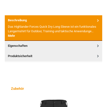
Beschreibung
Das Highlander Forces Quick Dry Long Sleeve ist ein funktionales
Langarmshirt für Outdoor, Training und taktische Anwendunge…
Mehr
Eigenschaften
Produktsicherheit
Produktgalerie überspringen
Zubehör