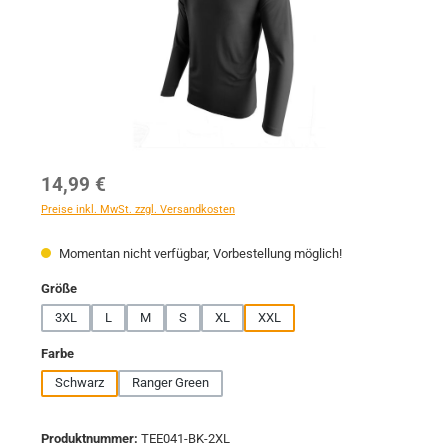
Regulärer Preis:
14,99 €
Preise inkl. MwSt. zzgl. Versandkosten
Momentan nicht verfügbar, Vorbestellung möglich!
auswählen
Größe
3XL
L
M
S
XL
XXL
auswählen
Farbe
Schwarz
Ranger Green
Produktnummer:
TEE041-BK-2XL