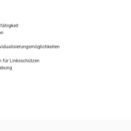
fähigkeit
on
ividualisierungsmöglichkeiten
h für Linksschützen
habung