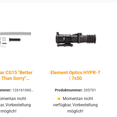
ar CG15 "Better
Element Optics HYPR-7
 Than Sorry"
| 7x50
ce Parts Kit -
teile Firearms
nummer:
1261610600
Produktnummer:
205701
0
mentan nicht
Momentan nicht
ar, Vorbestellung
verfügbar, Vorbestellung
möglich!
möglich!