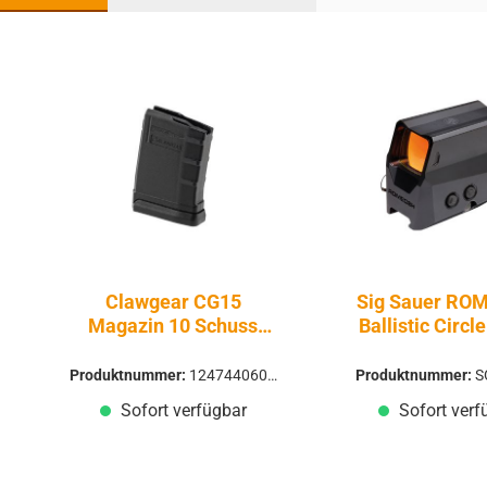
Produktgalerie überspringen
Clawgear CG15
Sig Sauer ROM
Magazin 10 Schuss
Ballistic Circle
.223 REM - Firearms
MOA
Produktnummer:
1247440600
Produktnummer:
S
0
Sofort verfügbar
Sofort verf