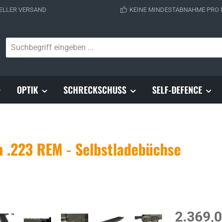
ELLER VERSAND
KEINE MINDESTABNAHME PRO
OPTIK
SCHRECKSCHUSS
SELF-DEFENCE
n .223 REM - Selbstladebüchse
Regulärer Prei
2.369,0