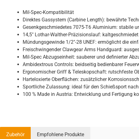
Mil-Spec-Kompatibilität
Direktes Gassystem (Carbine Length): bewährte Tech
Gesenkgeschmiedetes 7075-T6 Aluminium: stabile un
14,5" Lothar-Walther-Präzisionslauf: kaltgeschmiedet
Mündungsgewinde 1/2"-28 UNEF: ermöglicht die ei
Freischwingender Clawgear Arms Handguard: ausgestatt
Mil-Spec Abzugseinheit: sauberer und definierter A
Ambidextrous Controls: beidseitig bedienbarer Feue
Ergonomischer Griff & Teleskopschaft: rutschfeste O
Harteloxierte Oberflächen: zusätzlicher Korrosionssc
Sportliche Zulassung: ideal für den Schießsport nach
100 % Made in Austria: Entwicklung und Fertigung k
Zubehör
Empfohlene Produkte