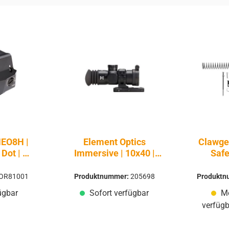
EO8H |
Element Optics
Clawge
 Dot | 2
Immersive | 10x40 |
Safe
APR-1C MOA
Servi
Ersatz
OR81001
Produktnummer:
205698
Produkt
ügbar
Sofort verfügbar
Mo
verfügb