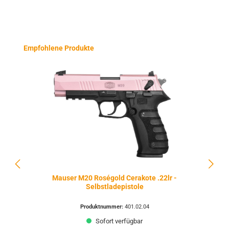
Produktgalerie überspringen
Empfohlene Produkte
Mauser M20 Roségold Cerakote .22lr -
Selbstladepistole
Produktnummer:
401.02.04
Sofort verfügbar